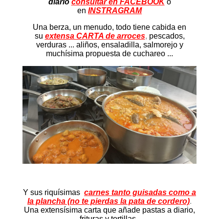
diario
consultar en FACEBOOK
o
en
INSTRAGRAM
Una berza, un menudo, todo tiene cabida en
su
extensa CARTA de arroces
,
pescados,
verduras ... aliños, ensaladilla, salmorejo y
muchísima propuesta de cuchareo ...
Y sus riquísimas
carnes tanto guisadas como a
la plancha (no te pierdas la pata de cordero)
.
Una extensísima carta que añade pastas a diario,
frituras y tortillas.