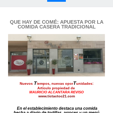
QUE HAY DE COMÉ: APUESTA POR LA
COMIDA CASERA TRADICIONAL
T
T
Nuevos
iempos, nuevas opor
unidades:
Artículo propiedad de
MAURICIO ALCANTA
RA REVISO
www.tictactoc21.com
En el establecimiento destaca una comida
hecha a diario de tortillas, arroces y un menú