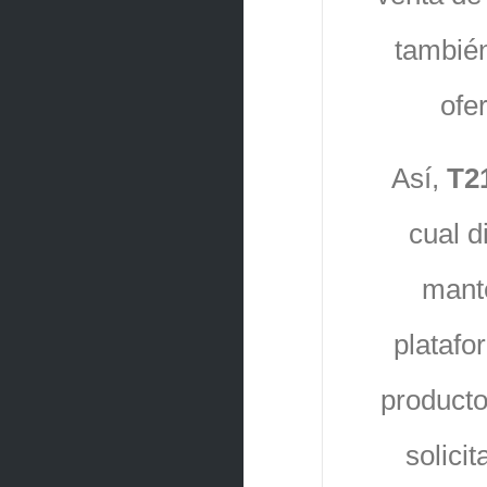
también
ofe
Así,
T2
cual d
mante
platafo
productos
solici