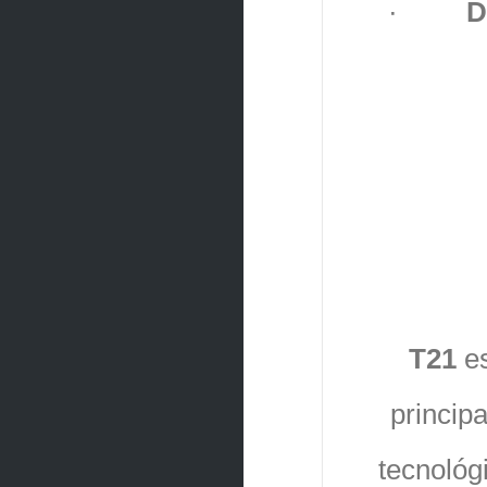
·
D
T21
es
principa
tecnológ