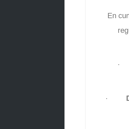
En cum
reg
·