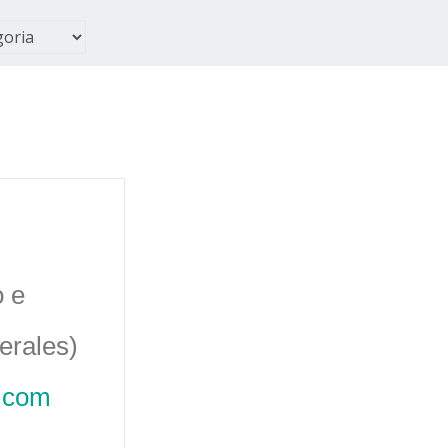
o e
erales)
.com