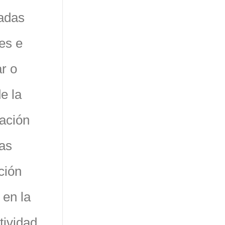
adas
es e
ar o
e la
cación
as
ción
 en la
tividad