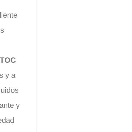
iente
os
 TOC
s y a
luidos
ante y
iedad