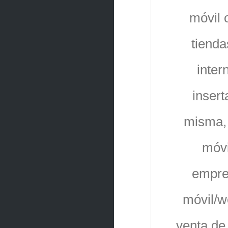
móvil 
tienda
inter
insert
misma, 
móvi
empres
móvil/w
venta de 