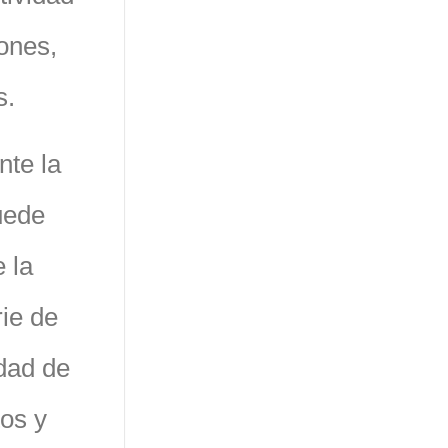
ones,
s.
nte la
ede
 la
rie de
idad de
tos y