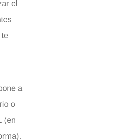
izar el
ntes
 te
pone a
rio o
1 (en
orma).