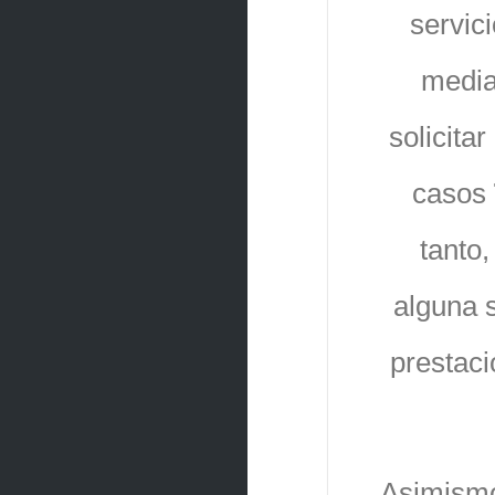
servic
media
solicita
casos
tanto
alguna s
prestaci
Asimism