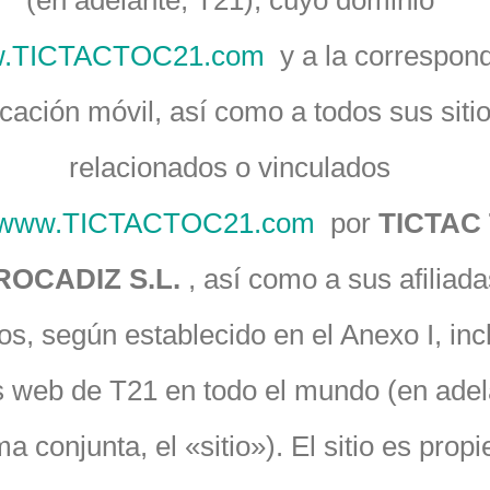
(en adelante, T21), cuyo dominio
.TICTACTOC21.com
y a la correspond
icación móvil, así como a todos sus siti
relacionados o vinculados
www.TICTACTOC21.com
por
TICTAC
OCADIZ S.L.
, así como a sus afiliada
os, según establecido en el Anexo I, inc
os web de T21 en todo el mundo (en adel
a conjunta, el «sitio»). El sitio es prop