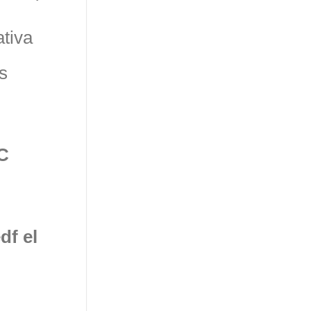
ativa
s
C
df el