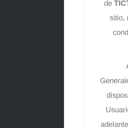
de
TIC
sitio
cond
General
dispos
Usuario
adelant