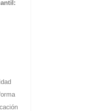
antil:
idad
aforma
icación