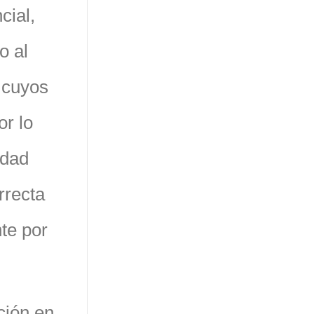
cial,
o al
n cuyos
r lo
idad
rrecta
te por
ción en