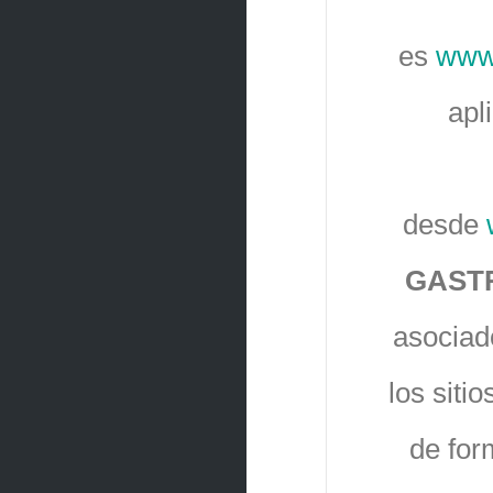
es
www
apl
desde
GASTR
asociad
los siti
de form