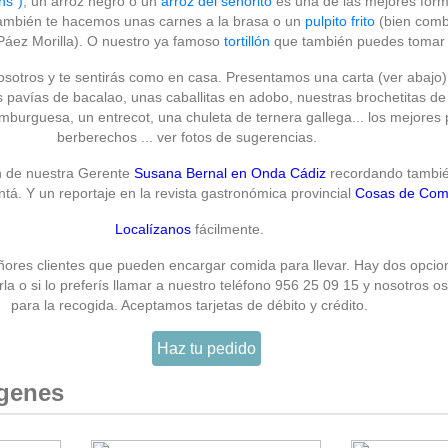
ns")
, un arroz negro o un
arroz del señorito
es una de las mejores for
también te hacemos unas carnes a la brasa o un
pulpito frito
(bien comb
Páez Morilla). O nuestro ya famoso
tortillón
que también puedes tomar 
sotros y te sentirás como en casa. Presentamos una carta (ver abajo)
 pavías de bacalao, unas caballitas en adobo, nuestras brochetitas de
burguesa, un entrecot, una chuleta de ternera gallega... los mejores p
berberechos ... ver fotos de sugerencias.
n de nuestra Gerente
Susana Bernal en Onda Cádiz
recordando tambié
tá. Y un reportaje en la revista gastronómica provincial
Cosas de Co
Localízanos
fácilmente.
res clientes que pueden encargar comida para llevar. Hay dos opcio
rla o si lo preferís llamar a nuestro teléfono 956 25 09 15 y nosotros 
para la recogida. Aceptamos tarjetas de débito y crédito.
Haz tu pedido
ágenes