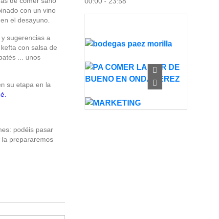
mas de comer sano
00:00 - 23:58
inado con un vino
en el desayuno.
 y sugerencias a
 kefta con salsa de
atés ... unos
n su etapa en la
mé
.
nes: podéis pasar
os la prepararemos