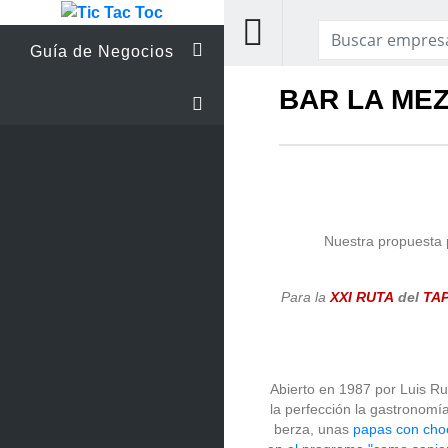
Guía de Negocios
BAR LA ME
Nuestra propuesta 
Para la
XXI RUTA
del
TAP
Abierto en 1987 por Luis R
la perfección la gastronomí
berza, unas
papas con cho