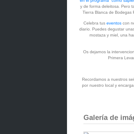
en el programa "como sapie
y de forma deleitosa. Pero 
Tierra Blanca de Bodegas 
Celebra tus
eventos
con no
diario. Puedes degustar unas
mostaza y miel, una ham
Os dejamos la intervencio
Primera Levan
Recordamos a nuestros seño
por nuestro local y encarga
Galería de im