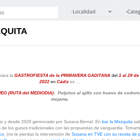
ZQUITA
para la
GASTROFIESTA de la PRIMAVERA GADITANA
del
1 al 29 d
2022
en
Cádiz
es …
EO (RUTA del MEDIODIA)
:
Pulpitos al ajillo con huevo de codorni
mojama.
uiz y desde 2020 gerenciado por Susana Bernal. En
bar la Mezquita
sab
a de los guisos tradicionales con las propuestas de vanguardia. Toma
co
, (no te pierdas la intervención de
Susana en TVE con su receta de 