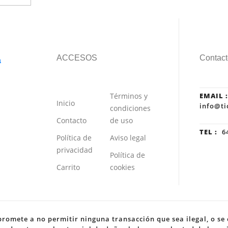
ACCESOS
Contact
Términos y
EMAIL :
Inicio
info@ti
condiciones
Contacto
de uso
TEL :
64
Política de
Aviso legal
privacidad
Política de
Carrito
cookies
romete a no permitir ninguna transacción que sea ilegal, o se c