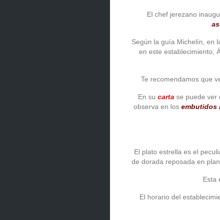
El chef jerezano inaug
as
Según la guía Michelín, en l
en este establecimiento,
Te recomendamos que v
En su
carta
se puede ver 
observa en los
embutidos 
El plato estrella es el pecul
de dorada reposada en planc
Esta 
El horario del establecim