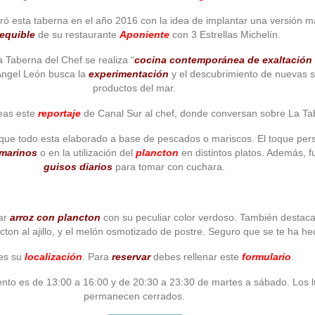
uró esta taberna en el año 2016 con la idea de implantar una versión 
equible
de su restaurante
Aponiente
con 3 Estrellas Michelín.
a Taberna del Chef se realiza “
cocina contemporánea de exaltación 
 Ángel León busca la
experimentación
y el descubrimiento de nuevas 
productos del mar.
eas este
reportaje
de Canal Sur al chef, donde conversan sobre La Ta
que todo esta elaborado a base de pescados o mariscos. El toque pers
marinos
o en la utilización del
plancton
en distintos platos. Además, f
guisos diarios
para tomar con cuchara.
iar
arroz con plancton
con su peculiar color verdoso. También destaca 
ton al ajillo, y el melón osmotizado de postre. Seguro que se te ha h
es su
localización
. Para
reservar
debes rellenar este
formulario
.
iento es de 13:00 a 16:00 y de 20:30 a 23:30 de martes a sábado. Los
permanecen cerrados.