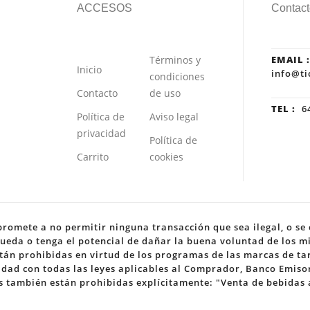
ACCESOS
Contact
Términos y
EMAIL :
Inicio
info@ti
condiciones
Contacto
de uso
TEL :
64
Política de
Aviso legal
privacidad
Política de
Carrito
cookies
romete a no permitir ninguna transacción que sea ilegal, o se c
ueda o tenga el potencial de dañar la buena voluntad de los mi
stán prohibidas en virtud de los programas de las marcas de tar
dad con todas las leyes aplicables al Comprador, Banco Emisor,
es también están prohibidas explícitamente: "Venta de bebidas