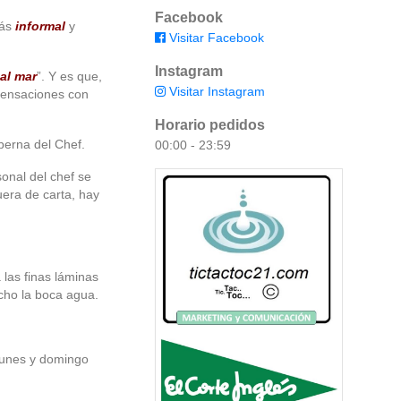
Facebook
más
informal
y
Visitar Facebook
Instagram
al mar
”. Y es que,
Visitar Instagram
sensaciones con
Horario pedidos
berna del Chef.
00:00 - 23:59
onal del chef se
uera de carta, hay
las finas láminas
echo la boca agua.
 lunes y domingo